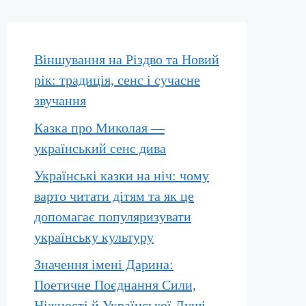
Віншування на Різдво та Новий
рік: традиція, сенс і сучасне
звучання
Казка про Миколая —
український сенс дива
Українські казки на ніч: чому
варто читати дітям та як це
допомагає популяризувати
українську культуру
Значення імені Дарина:
Поетичне Поєднання Сили,
Ніжності й Української Душі