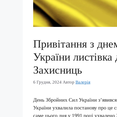
Привітання з дне
України листівка 
Захисниць
6 Грудня, 2024
Автор
Валерія
День Збройних Сил України з’явився 
України ухвалила постанову про це св
саме цього дня у 1991 році ухвалено