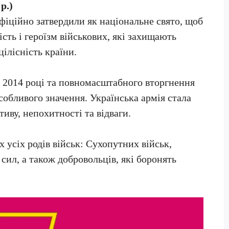
р.)
іційно затвердили як національне свято, щоб
сть і героїзм військових, які захищають
цілісність країни.
у 2014 році та повномасштабного вторгнення
собливого значення. Українська армія стала
иву, непохитності та відваги.
х усіх родів військ: Сухопутних військ,
сил, а також добровольців, які боронять