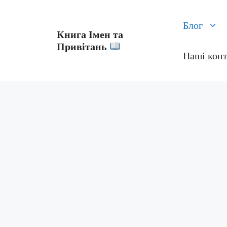
Перейти
до
Блог
Книга Імен та
контенту
Привітань
Наші кон