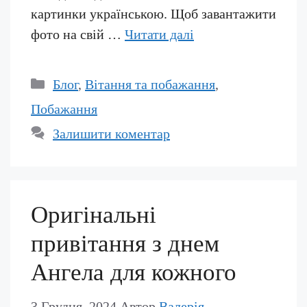
картинки українською. Щоб завантажити
фото на свій …
Читати далі
Категорії
Блог
,
Вітання та побажання
,
Побажання
Залишити коментар
Оригінальні
привітання з днем
Ангела для кожного
3 Грудня, 2024
Автор
Валерія