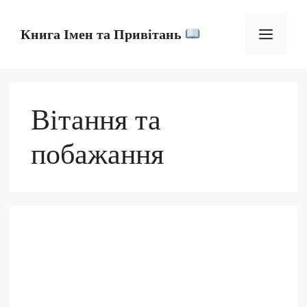
Перейти
до
Мен
Книга Імен та Привітань
контенту
Вітання та
побажання